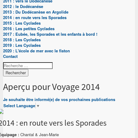
2011 : vers le Dodécanése
2012 : le Dodécanése
2013 : Du Dodécanèse en Argolide
2014 : en route vers les Sporades
2015 : Les Cyclades
2016 : Les petites Cyclades
2017 : Eubée, les Sporades et les enfants à bord !
2018 : Les Cyclades
2019 : Les Cyclades
2020 : L'école de mer avec le fiston
Contact
Rechercher
Aperçu pour Voyage 2014
Je souhaite être informé(e) de vos prochaines publications
Select Language
▼
2014 : en route vers les Sporades
Equipage :
Chantal & Jean-Marie