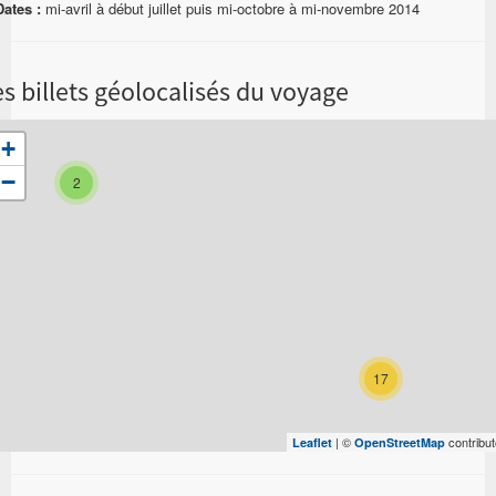
Dates :
mi-avril à début juillet puis mi-octobre à mi-novembre 2014
s billets géolocalisés du voyage
+
−
2
17
| ©
contribut
Leaflet
OpenStreetMap