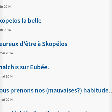
uin 2014
kopelos la belle
uin 2014
eureux d'être à Skopélos
mai 2014
halchis sur Eubée.
mai 2014
Nous prenons nos (mauvaises?) hab
mai 2014