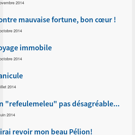
ovembre 2014
ontre mauvaise fortune, bon cœur !
octobre 2014
oyage immobile
octobre 2014
anicule
uillet 2014
n "refeulemeleu" pas désagréable...
juin 2014
'irai revoir mon beau Pélion!