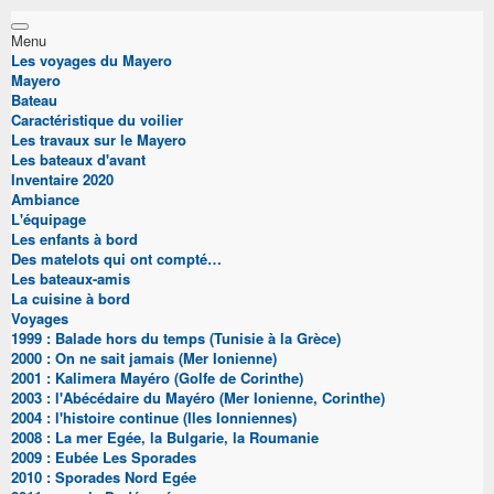
Menu
Les voyages du Mayero
Mayero
Bateau
Caractéristique du voilier
Les travaux sur le Mayero
Les bateaux d'avant
Inventaire 2020
Ambiance
L'équipage
Les enfants à bord
Des matelots qui ont compté…
Les bateaux-amis
La cuisine à bord
Voyages
1999 : Balade hors du temps (Tunisie à la Grèce)
2000 : On ne sait jamais (Mer Ionienne)
2001 : Kalimera Mayéro (Golfe de Corinthe)
2003 : l'Abécédaire du Mayéro (Mer Ionienne, Corinthe)
2004 : l'histoire continue (Iles Ionniennes)
2008 : La mer Egée, la Bulgarie, la Roumanie
2009 : Eubée Les Sporades
2010 : Sporades Nord Egée