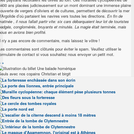
3400 ans placées judicieusement sur un mont dominant une immense plaine
couverte de vergers d’oliviers et de cultures, permettent de découvrir la mer
d’Argolide d’où partaient les navires vers toutes les directions.
En fin de
matinée , il nous fallait partir vite: six cars débarquaient leur lot de touristes
badgés, conglomérés, bruyants et minutés. La magie était terminée, mais
nous en avions bien profité.
Il n'y a pas encore de commentaire, mais laissez le vôtre !
Les commentaires sont clôturés pour éviter le spam. Veuillez utiliser le
formulaire de contact si vous souhaitez nous envoyer un petit mot.
«
»
Seuls avec nos copains Christian et birgit