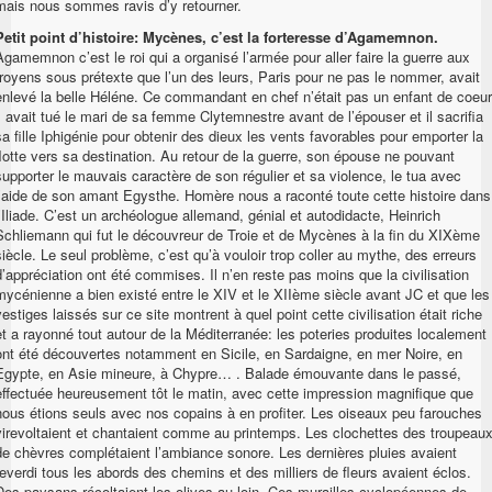
mais nous sommes ravis d’y retourner.
Petit point d’histoire: Mycènes, c’est la forteresse d’Agamemnon.
Agamemnon c’est le roi qui a organisé l’armée pour aller faire la guerre aux
troyens sous prétexte que l’un des leurs, Paris pour ne pas le nommer, avait
enlevé la belle Héléne. Ce commandant en chef n’était pas un enfant de coeur
il avait tué le mari de sa femme Clytemnestre avant de l’épouser et il sacrifia
sa fille Iphigénie pour obtenir des dieux les vents favorables pour emporter la
flotte vers sa destination. Au retour de la guerre, son épouse ne pouvant
supporter le mauvais caractère de son régulier et sa violence, le tua avec
l’aide de son amant Egysthe. Homère nous a raconté toute cette histoire dans
l’Iliade. C’est un archéologue allemand, génial et autodidacte, Heinrich
Schliemann qui fut le découvreur de Troie et de Mycènes à la fin du XIXème
siècle. Le seul problème, c’est qu’à vouloir trop coller au mythe, des erreurs
d’appréciation ont été commises. Il n’en reste pas moins que la civilisation
mycénienne a bien existé entre le XIV et le XIIème siècle avant JC et que les
vestiges laissés sur ce site montrent à quel point cette civilisation était riche
et a rayonné tout autour de la Méditerranée: les poteries produites localement
ont été découvertes notamment en Sicile, en Sardaigne, en mer Noire, en
Egypte, en Asie mineure, à Chypre… . Balade émouvante dans le passé,
effectuée heureusement tôt le matin, avec cette impression magnifique que
nous étions seuls avec nos copains à en profiter. Les oiseaux peu farouches
virevoltaient et chantaient comme au printemps. Les clochettes des troupeau
de chèvres complétaient l’ambiance sonore. Les dernières pluies avaient
reverdi tous les abords des chemins et des milliers de fleurs avaient éclos.
Des paysans récoltaient les olives au loin. Ces murailles cyclopéennes de