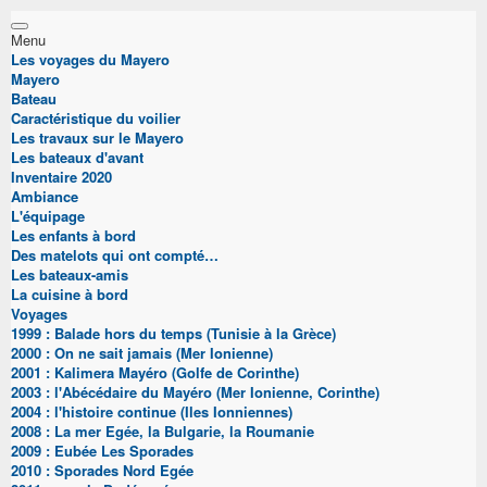
Menu
Les voyages du Mayero
Mayero
Bateau
Caractéristique du voilier
Les travaux sur le Mayero
Les bateaux d'avant
Inventaire 2020
Ambiance
L'équipage
Les enfants à bord
Des matelots qui ont compté…
Les bateaux-amis
La cuisine à bord
Voyages
1999 : Balade hors du temps (Tunisie à la Grèce)
2000 : On ne sait jamais (Mer Ionienne)
2001 : Kalimera Mayéro (Golfe de Corinthe)
2003 : l'Abécédaire du Mayéro (Mer Ionienne, Corinthe)
2004 : l'histoire continue (Iles Ionniennes)
2008 : La mer Egée, la Bulgarie, la Roumanie
2009 : Eubée Les Sporades
2010 : Sporades Nord Egée