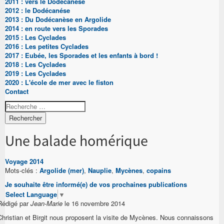
2011 : vers le Dodécanése
2012 : le Dodécanése
2013 : Du Dodécanèse en Argolide
2014 : en route vers les Sporades
2015 : Les Cyclades
2016 : Les petites Cyclades
2017 : Eubée, les Sporades et les enfants à bord !
2018 : Les Cyclades
2019 : Les Cyclades
2020 : L'école de mer avec le fiston
Contact
Rechercher
Une balade homérique
Voyage 2014
Mots-clés :
Argolide (mer)
,
Nauplie
,
Mycènes
,
copains
Je souhaite être informé(e) de vos prochaines publications
Select Language
▼
Rédigé par
Jean-Marie
le 16 novembre 2014
Christian et Birgit nous proposent la visite de Mycènes. Nous connaissons