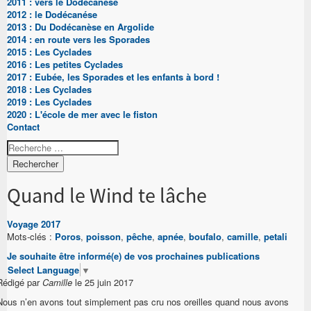
2011 : vers le Dodécanése
2012 : le Dodécanése
2013 : Du Dodécanèse en Argolide
2014 : en route vers les Sporades
2015 : Les Cyclades
2016 : Les petites Cyclades
2017 : Eubée, les Sporades et les enfants à bord !
2018 : Les Cyclades
2019 : Les Cyclades
2020 : L'école de mer avec le fiston
Contact
Rechercher
Quand le Wind te lâche
Voyage 2017
Mots-clés :
Poros
,
poisson
,
pêche
,
apnée
,
boufalo
,
camille
,
petali
Je souhaite être informé(e) de vos prochaines publications
Select Language
▼
Rédigé par
Camille
le 25 juin 2017
Nous n’en avons tout simplement pas cru nos oreilles quand nous avons