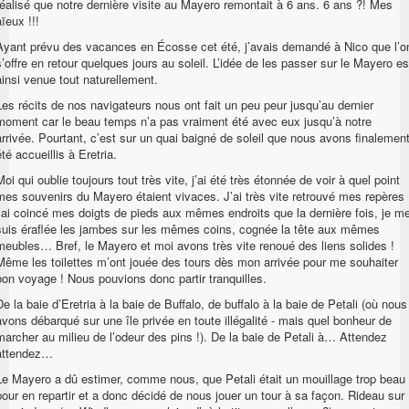
réalisé que notre dernière visite au Mayero remontait à 6 ans. 6 ans ?! Mes
aïeux !!!
Ayant prévu des vacances en Écosse cet été, j’avais demandé à Nico que l’o
s’offre en retour quelques jours au soleil. L’idée de les passer sur le Mayero es
ainsi venue tout naturellement.
Les récits de nos navigateurs nous ont fait un peu peur jusqu’au dernier
moment car le beau temps n’a pas vraiment été avec eux jusqu’à notre
arrivée. Pourtant, c’est sur un quai baigné de soleil que nous avons finalemen
été accueillis à Eretria.
Moi qui oublie toujours tout très vite, j’ai été très étonnée de voir à quel point
mes souvenirs du Mayero étaient vivaces. J’ai très vite retrouvé mes repères 
j’ai coincé mes doigts de pieds aux mêmes endroits que la dernière fois, je m
suis éraflée les jambes sur les mêmes coins, cognée la tête aux mêmes
meubles… Bref, le Mayero et moi avons très vite renoué des liens solides !
Même les toilettes m’ont jouée des tours dès mon arrivée pour me souhaiter
bon voyage ! Nous pouvions donc partir tranquilles.
De la baie d’Eretria à la baie de Buffalo, de buffalo à la baie de Petali (où nous
avons débarqué sur une île privée en toute illégalité - mais quel bonheur de
marcher au milieu de l’odeur des pins !). De la baie de Petali à… Attendez
attendez…
Le Mayero a dû estimer, comme nous, que Petali était un mouillage trop beau
pour en repartir et a donc décidé de nous jouer un tour à sa façon. Rideau sur