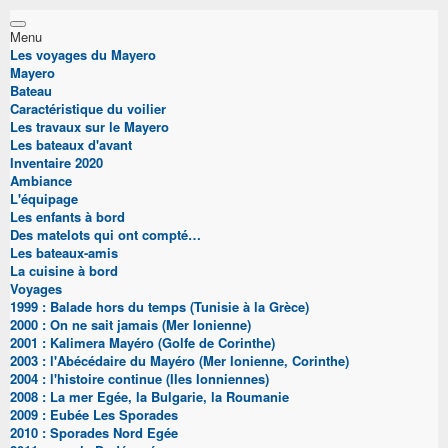
Menu
Les voyages du Mayero
Mayero
Bateau
Caractéristique du voilier
Les travaux sur le Mayero
Les bateaux d'avant
Inventaire 2020
Ambiance
L'équipage
Les enfants à bord
Des matelots qui ont compté…
Les bateaux-amis
La cuisine à bord
Voyages
1999 : Balade hors du temps (Tunisie à la Grèce)
2000 : On ne sait jamais (Mer Ionienne)
2001 : Kalimera Mayéro (Golfe de Corinthe)
2003 : l'Abécédaire du Mayéro (Mer Ionienne, Corinthe)
2004 : l'histoire continue (Iles Ionniennes)
2008 : La mer Egée, la Bulgarie, la Roumanie
2009 : Eubée Les Sporades
2010 : Sporades Nord Egée