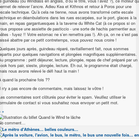
le guindeau (ou Windlass en anglais, d’où le titre, vous l’avez ?), ce moteur qu
permet de relever l’ancre. Adieu Kea et Kithnos et retour à Poros pour une
escale technique. Qu’à cela ne tienne, nous avons transformé cette escale
technique en déambulations dans les rues escarpées, sur le port, glaces à la
main, en repas gargantuesques à la taverne du White Cat (à ce propos si on
vous propose une assiette de pasticcio - une sorte de hachis parmentier aux
pâtes - fuyez !! Votre estomac ne s’en remettra pas !). Ah ça, on ne s’est pas
laissé abattre par ce petit contretemps, vous pouvez nous croire !
Quelques jours après, guindeau réparé, ravitaillement fait, nous sommes
repartis pour quelques navigations et plongées magnifiques supplémentaires.
Au programme : petit déjeuner, lecture, plongée, repas de chef préparé par un
cook hors pair, sieste, plongée, lecture. Eh oui, le programme était chargé,
mais nous avons relevé le défi haut la main !
A quand la prochaine fois ??
Il n'y a pas encore de commentaire, mais laissez le vôtre !
Les commentaires sont clôturés pour éviter le spam. Veuillez utiliser le
formulaire de contact si vous souhaitez nous envoyer un petit mot.
«
»
No comment…