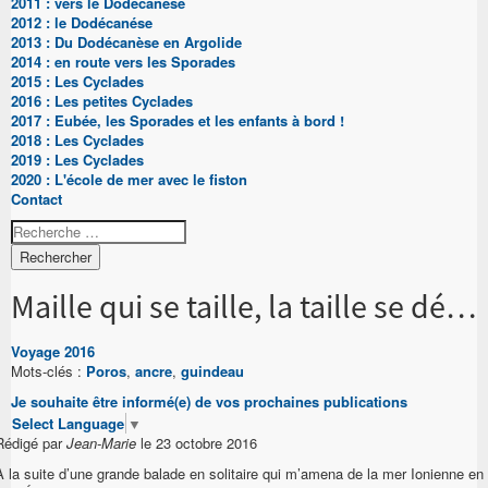
2011 : vers le Dodécanése
2012 : le Dodécanése
2013 : Du Dodécanèse en Argolide
2014 : en route vers les Sporades
2015 : Les Cyclades
2016 : Les petites Cyclades
2017 : Eubée, les Sporades et les enfants à bord !
2018 : Les Cyclades
2019 : Les Cyclades
2020 : L'école de mer avec le fiston
Contact
Rechercher
Maille qui se taille, la taille se détaille
Voyage 2016
Mots-clés :
Poros
,
ancre
,
guindeau
Je souhaite être informé(e) de vos prochaines publications
Select Language
▼
Rédigé par
Jean-Marie
le 23 octobre 2016
A la suite d’une grande balade en solitaire qui m’amena de la mer Ionienne en