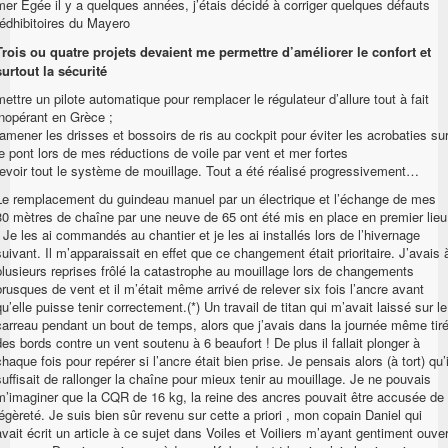
mer Égée il y a quelques années, j’étais décidé à corriger quelques défauts
rédhibitoires du Mayero
Trois ou quatre projets devaient me permettre d’améliorer le confort et
surtout la sécurité
mettre un pilote automatique pour remplacer le régulateur d’allure tout à fait
inopérant en Grèce ;
ramener les drisses et bossoirs de ris au cockpit pour éviter les acrobaties su
le pont lors de mes réductions de voile par vent et mer fortes
revoir tout le système de mouillage. Tout a été réalisé progressivement…
Le remplacement du guindeau manuel par un électrique et l’échange de mes
30 mètres de chaîne par une neuve de 65 ont été mis en place en premier lieu
. Je les ai commandés au chantier et je les ai installés lors de l’hivernage
suivant. Il m’apparaissait en effet que ce changement était prioritaire. J’avais 
plusieurs reprises frôlé la catastrophe au mouillage lors de changements
brusques de vent et il m’était même arrivé de relever six fois l’ancre avant
qu’elle puisse tenir correctement.(*) Un travail de titan qui m’avait laissé sur le
carreau pendant un bout de temps, alors que j’avais dans la journée même tir
des bords contre un vent soutenu à 6 beaufort ! De plus il fallait plonger à
chaque fois pour repérer si l’ancre était bien prise. Je pensais alors (à tort) qu’i
suffisait de rallonger la chaîne pour mieux tenir au mouillage. Je ne pouvais
m’imaginer que la CQR de 16 kg, la reine des ancres pouvait être accusée de
légèreté. Je suis bien sûr revenu sur cette a priori , mon copain Daniel qui
avait écrit un article à ce sujet dans Voiles et Voiliers m’ayant gentiment ouver