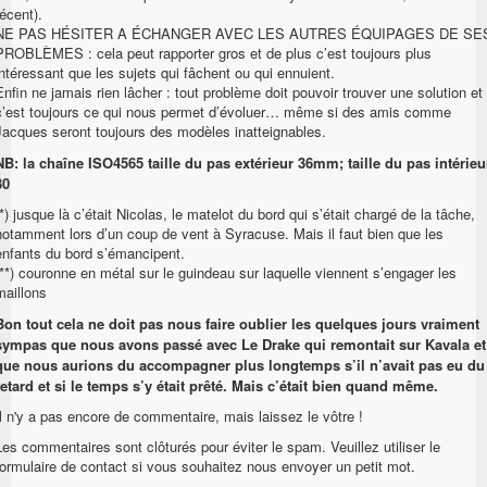
récent).
NE PAS HÉSITER A ÉCHANGER AVEC LES AUTRES ÉQUIPAGES DE SE
PROBLÈMES : cela peut rapporter gros et de plus c’est toujours plus
intéressant que les sujets qui fâchent ou qui ennuient.
Enfin ne jamais rien lâcher : tout problème doit pouvoir trouver une solution et
c’est toujours ce qui nous permet d’évoluer… même si des amis comme
Jacques seront toujours des modèles inatteignables.
NB: la chaîne ISO4565 taille du pas extérieur 36mm; taille du pas intérieu
30
(*) jusque là c’était Nicolas, le matelot du bord qui s’était chargé de la tâche,
notamment lors d’un coup de vent à Syracuse. Mais il faut bien que les
enfants du bord s’émancipent.
(**) couronne en métal sur le guindeau sur laquelle viennent s’engager les
maillons
Bon tout cela ne doit pas nous faire oublier les quelques jours vraiment
sympas que nous avons passé avec Le Drake qui remontait sur Kavala et
que nous aurions du accompagner plus longtemps s’il n’avait pas eu du
retard et si le temps s’y était prêté. Mais c’était bien quand même.
Il n'y a pas encore de commentaire, mais laissez le vôtre !
Les commentaires sont clôturés pour éviter le spam. Veuillez utiliser le
formulaire de contact si vous souhaitez nous envoyer un petit mot.