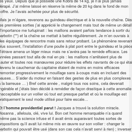
les yeux. Depuis que je possède une Kobra de 14 kg, je n’ai plus jamais
dérapé. J’ai même laissé en réserve la même de 20 kg dans le fond de mon
coffre. Je l’avais achetée pour plus de sécurité.
Mais je m’égare, revenons au guindeau électrique et à la nouvelle chaîne. Dès
les premières sorties j’ai apprécié le changement mais tout de même un détail
d’importance me turlupinait : les maillons avaient parfois tendance à sortir du
barbotin (**) et la chaîne se mettait à battre régulièrement. Je m’en ouvrais à
des équipages de rencontre mais sans retour probant. Le phénomène revenan
plus souvent, l’installation d’une poulie à plat pont entre le guindeau et la pièc
d’étrave amena un léger mieux mais ne s’avéra pas le remède efficace. Les
années passant tout alla de mal en pis : les maillons n’arrêtaient plus de
sauter et toutes nos manœuvres pour réduire les effets navrants de ce qui étai
devenu le cauchemar du capitaine étaient de moins en moins efficaces
(remonter progressivement le mouillage sans à-coups mais en incluant des
pauses… S’aider du moteur en faisant des gestes de plus en plus complexes
à la barreuse … ) Bref cette année , malgré tous nos soins, cela devenait
ingérable et j’étais bien décidé à remédier de façon drastique à cette anomalie
inacceptable sur un voilier où tout est presque parfait et où le mouillage est
pratiquement le seul mode utilisé pour faire escale…
Et l’homme providentiel parut !
Jacques a trouvé la solution miracle.
Hosanna , allelouia, olé, vive lui. Bon cet homme remarquable n’a quand
même pas la science infuse et il avait émis auparavant toutes sortes de
propositions qu’il avait lui même mis en œuvre sur son voilier : changer le
barbotin qui pouvait être usé (dans son cas cela n’avait servi à rien) ; inverser