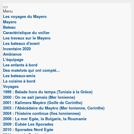
Menu
Les voyages du Mayero
Mayero
Bateau
Caractéristique du voilier
Les travaux sur le Mayero
Les bateaux d'avant
Inventaire 2020
Ambiance
L'équipage
Les enfants à bord
Des matelots qui ont compté…
Les bateaux-amis
La cuisine à bord
Voyages
1999 : Balade hors du temps (Tunisie à la Grèce)
2000 : On ne sait jamais (Mer Ionienne)
2001 : Kalimera Mayéro (Golfe de Corinthe)
2003 : l'Abécédaire du Mayéro (Mer Ionienne, Corinthe)
2004 : l'histoire continue (Iles Ionniennes)
2008 : La mer Egée, la Bulgarie, la Roumanie
2009 : Eubée Les Sporades
2010 : Sporades Nord Egée