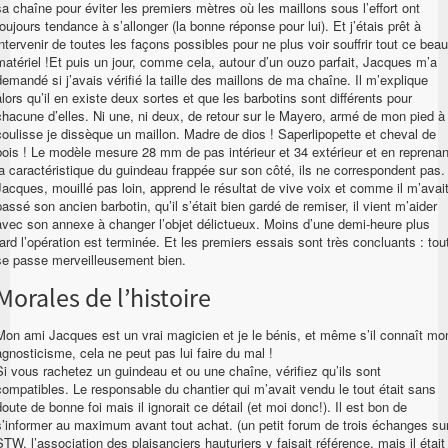
sa chaîne pour éviter les premiers mètres où les maillons sous l’effort ont
toujours tendance à s’allonger (la bonne réponse pour lui). Et j’étais prêt à
intervenir de toutes les façons possibles pour ne plus voir souffrir tout ce beau
matériel !Et puis un jour, comme cela, autour d’un ouzo parfait, Jacques m’a
demandé si j’avais vérifié la taille des maillons de ma chaîne. Il m’explique
alors qu’il en existe deux sortes et que les barbotins sont différents pour
chacune d’elles. Ni une, ni deux, de retour sur le Mayero, armé de mon pied à
coulisse je dissèque un maillon. Madre de dios ! Saperlipopette et cheval de
bois ! Le modèle mesure 28 mm de pas intérieur et 34 extérieur et en reprenan
la caractéristique du guindeau frappée sur son côté, ils ne correspondent pas.
Jacques, mouillé pas loin, apprend le résultat de vive voix et comme il m’avai
passé son ancien barbotin, qu’il s’était bien gardé de remiser, il vient m’aider
avec son annexe à changer l’objet délictueux. Moins d’une demi-heure plus
tard l’opération est terminée. Et les premiers essais sont très concluants : tou
se passe merveilleusement bien.
Morales de l’histoire
Mon ami Jacques est un vrai magicien et je le bénis, et même s’il connaît mo
agnosticisme, cela ne peut pas lui faire du mal !
Si vous rachetez un guindeau et ou une chaîne, vérifiez qu’ils sont
compatibles. Le responsable du chantier qui m’avait vendu le tout était sans
doute de bonne foi mais il ignorait ce détail (et moi donc!). Il est bon de
s’informer au maximum avant tout achat. (un petit forum de trois échanges su
STW, l’association des plaisanciers hauturiers y faisait référence, mais il était