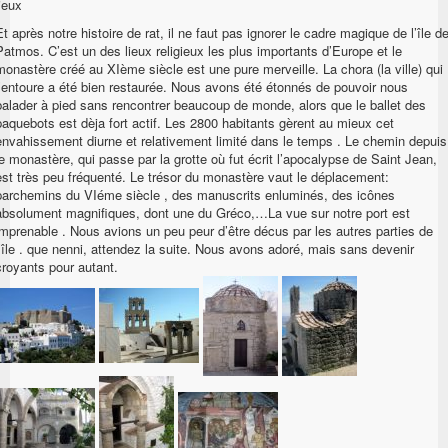
lieux
Et après notre histoire de rat, il ne faut pas ignorer le cadre magique de l’île d
Patmos. C’est un des lieux religieux les plus importants d’Europe et le
monastère créé au XIème siècle est une pure merveille. La chora (la ville) qui
l’entoure a été bien restaurée. Nous avons été étonnés de pouvoir nous
balader à pied sans rencontrer beaucoup de monde, alors que le ballet des
paquebots est dèja fort actif. Les 2800 habitants gèrent au mieux cet
envahissement diurne et relativement limité dans le temps . Le chemin depuis
le monastère, qui passe par la grotte où fut écrit l’apocalypse de Saint Jean,
est très peu fréquenté. Le trésor du monastère vaut le déplacement:
parchemins du VIéme siècle , des manuscrits enluminés, des icônes
absolument magnifiques, dont une du Gréco,…La vue sur notre port est
imprenable . Nous avions un peu peur d’être décus par les autres parties de
l’île . que nenni, attendez la suite. Nous avons adoré, mais sans devenir
croyants pour autant.