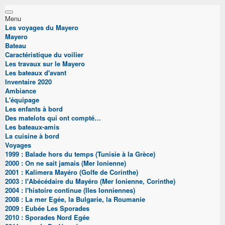
Menu
Les voyages du Mayero
Mayero
Bateau
Caractéristique du voilier
Les travaux sur le Mayero
Les bateaux d'avant
Inventaire 2020
Ambiance
L'équipage
Les enfants à bord
Des matelots qui ont compté…
Les bateaux-amis
La cuisine à bord
Voyages
1999 : Balade hors du temps (Tunisie à la Grèce)
2000 : On ne sait jamais (Mer Ionienne)
2001 : Kalimera Mayéro (Golfe de Corinthe)
2003 : l'Abécédaire du Mayéro (Mer Ionienne, Corinthe)
2004 : l'histoire continue (Iles Ionniennes)
2008 : La mer Egée, la Bulgarie, la Roumanie
2009 : Eubée Les Sporades
2010 : Sporades Nord Egée