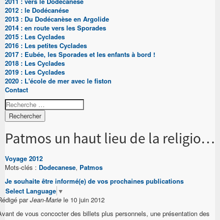
2011 : vers le Dodécanése
2012 : le Dodécanése
2013 : Du Dodécanèse en Argolide
2014 : en route vers les Sporades
2015 : Les Cyclades
2016 : Les petites Cyclades
2017 : Eubée, les Sporades et les enfants à bord !
2018 : Les Cyclades
2019 : Les Cyclades
2020 : L'école de mer avec le fiston
Contact
Rechercher
Patmos un haut lieu de la religion orthodoxe
Voyage 2012
Mots-clés :
Dodecanese
,
Patmos
Je souhaite être informé(e) de vos prochaines publications
Select Language
▼
Rédigé par
Jean-Marie
le 10 juin 2012
Avant de vous concocter des billets plus personnels, une présentation des