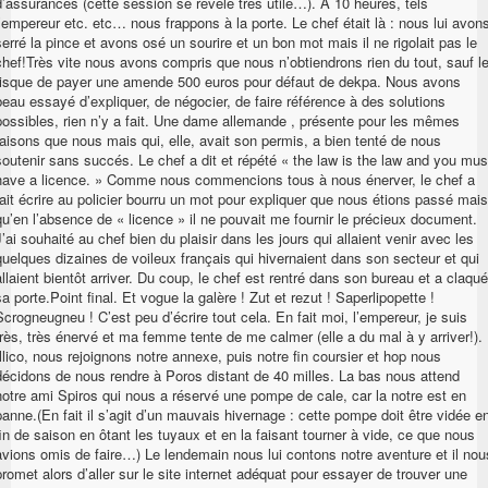
d’assurances (cette session se révèle très utile…). A 10 heures, tels
l’empereur etc. etc… nous frappons à la porte. Le chef était là : nous lui avon
serré la pince et avons osé un sourire et un bon mot mais il ne rigolait pas le
chef!Très vite nous avons compris que nous n’obtiendrons rien du tout, sauf l
risque de payer une amende 500 euros pour défaut de dekpa. Nous avons
beau essayé d’expliquer, de négocier, de faire référence à des solutions
possibles, rien n’y a fait. Une dame allemande , présente pour les mêmes
raisons que nous mais qui, elle, avait son permis, a bien tenté de nous
soutenir sans succés. Le chef a dit et répété « the law is the law and you mus
have a licence. » Comme nous commencions tous à nous énerver, le chef a
fait écrire au policier bourru un mot pour expliquer que nous étions passé mais
qu’en l’absence de « licence » il ne pouvait me fournir le précieux document.
J’ai souhaité au chef bien du plaisir dans les jours qui allaient venir avec les
quelques dizaines de voileux français qui hivernaient dans son secteur et qui
allaient bientôt arriver. Du coup, le chef est rentré dans son bureau et a claqué
sa porte.Point final. Et vogue la galère ! Zut et rezut ! Saperlipopette !
Scrogneugneu ! C’est peu d’écrire tout cela. En fait moi, l’empereur, je suis
très, très énervé et ma femme tente de me calmer (elle a du mal à y arriver!).
Illico, nous rejoignons notre annexe, puis notre fin coursier et hop nous
décidons de nous rendre à Poros distant de 40 milles. La bas nous attend
notre ami Spiros qui nous a réservé une pompe de cale, car la notre est en
panne.(En fait il s’agit d’un mauvais hivernage : cette pompe doit être vidée e
fin de saison en ôtant les tuyaux et en la faisant tourner à vide, ce que nous
avions omis de faire…) Le lendemain nous lui contons notre aventure et il nou
promet alors d’aller sur le site internet adéquat pour essayer de trouver une