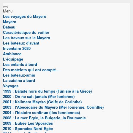
Menu
Les voyages du Mayero
Mayero
Bateau
Caractéristique du voilier
Les travaux sur le Mayero
Les bateaux d'avant
Inventaire 2020
Ambiance
L'équipage
Les enfants à bord
Des matelots qui ont compté…
Les bateaux-amis
La cuisine à bord
Voyages
1999 : Balade hors du temps (Tunisie à la Grèce)
2000 : On ne sait jamais (Mer Ionienne)
2001 : Kalimera Mayéro (Golfe de Corinthe)
2003 : l'Abécédaire du Mayéro (Mer Ionienne, Corinthe)
2004 : l'histoire continue (Iles Ionniennes)
2008 : La mer Egée, la Bulgarie, la Roumanie
2009 : Eubée Les Sporades
2010 : Sporades Nord Egée