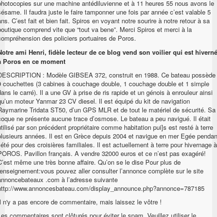
photocopies sur une machine antédiluvienne et à 11 heures 55 nous avons le
sésame. Il faudra juste le faire tamponner une fois par année c’est valable 5
ans. C’est fait et bien fait. Spiros en voyant notre sourire à notre retour à sa
boutique comprend vite que “tout va bene”. Merci Spiros et merci à la
compréhension des policiers portuaires de Poros.
Notre ami Henri, fidèle lecteur de ce blog vend son voilier qui est hivern
à Poros en ce moment
DESCRIPTION : Modèle GIBSEA 372, construit en 1988. Ce bateau possède
9 couchettes (3 cabines à couchage double, 1 couchage double et 1 simple
dans le carré). Il a une GV à prise de ris rapide et un génois à enrouleur ainsi
qu’un moteur Yanmar 23 CV diesel. Il est équipé du kit de navigation
Raymarine Tridata ST50, d’un GPS MLR et de tout le matériel de sécurité. Sa
coque ne présente aucune trace d’osmose. Le bateau a peu navigué. Il était
utilisé par son précédent propriétaire comme habitation pui]s est resté à terre
plusieurs années. Il est en Grèce depuis 2004 et navigue en mer Egée pendan
l’été pour des croisières familiales. Il est actuellement à terre pour hivernage à
POROS. Pavillon français. A vendre 32000 euros et ce n’est pas exagéré!
C’est même une très bonne affaire. Qu’on se le dise Pour plus de
renseignement:vous pouvez aller consulter l’annonce complète sur le site
annoncebateaux .com à l’adresse suivante
http://www.annoncesbateau.com/display_announce.php?annonce=787185
Il n'y a pas encore de commentaire, mais laissez le vôtre !
Les commentaires sont clôturés pour éviter le spam. Veuillez utiliser le