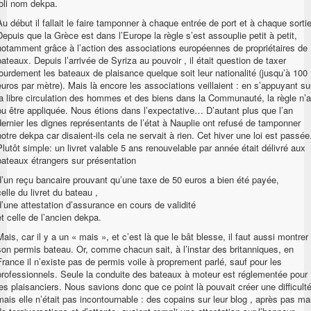
joli nom dekpa.
Au début il fallait le faire tamponner à chaque entrée de port et à chaque sortie
Depuis que la Grèce est dans l’Europe la règle s’est assouplie petit à petit,
notamment grâce à l’action des associations européennes de propriétaires de
bateaux. Depuis l’arrivée de Syriza au pouvoir , il était question de taxer
lourdement les bateaux de plaisance quelque soit leur nationalité (jusqu’à 100
euros par mètre). Mais là encore les associations veillaient : en s’appuyant su
la libre circulation des hommes et des biens dans la Communauté, la règle n’a
pu être appliquée. Nous étions dans l’expectative… D’autant plus que l’an
dernier les dignes représentants de l’état à Nauplie ont refusé de tamponner
notre dekpa car disaient-ils cela ne servait à rien. Cet hiver une loi est passée
Plutôt simple: un livret valable 5 ans renouvelable par année était délivré aux
bateaux étrangers sur présentation
d’un reçu bancaire prouvant qu’une taxe de 50 euros a bien été payée,
celle du livret du bateau ,
d’une attestation d’assurance en cours de validité
et celle de l’ancien dekpa.
Mais, car il y a un « mais », et c’est là que le bât blesse, il faut aussi montrer
son permis bateau. Or, comme chacun sait, à l’instar des britanniques, en
France il n’existe pas de permis voile à proprement parlé, sauf pour les
professionnels. Seule la conduite des bateaux à moteur est réglementée pour
les plaisanciers. Nous savions donc que ce point là pouvait créer une difficult
mais elle n’était pas incontournable : des copains sur leur blog , après pas ma