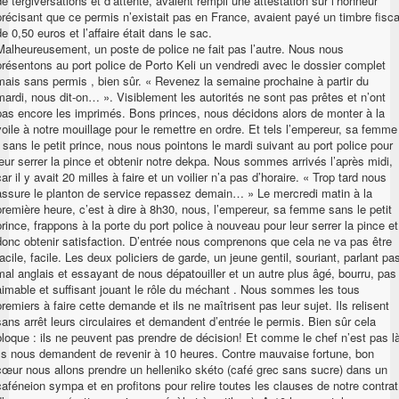
de tergiversations et d’attente, avaient rempli une attestation sur l’honneur
précisant que ce permis n’existait pas en France, avaient payé un timbre fisca
de 0,50 euros et l’affaire était dans le sac.
Malheureusement, un poste de police ne fait pas l’autre. Nous nous
présentons au port police de Porto Keli un vendredi avec le dossier complet
mais sans permis , bien sûr. « Revenez la semaine prochaine à partir du
mardi, nous dit-on… ». Visiblement les autorités ne sont pas prêtes et n’ont
pas encore les imprimés. Bons princes, nous décidons alors de monter à la
voile à notre mouillage pour le remettre en ordre. Et tels l’empereur, sa femme
, sans le petit prince, nous nous pointons le mardi suivant au port police pour
leur serrer la pince et obtenir notre dekpa. Nous sommes arrivés l’après midi,
car il y avait 20 milles à faire et un voilier n’a pas d’horaire. « Trop tard nous
assure le planton de service repassez demain… » Le mercredi matin à la
première heure, c’est à dire à 8h30, nous, l’empereur, sa femme sans le petit
prince, frappons à la porte du port police à nouveau pour leur serrer la pince et
donc obtenir satisfaction. D’entrée nous comprenons que cela ne va pas être
facile, facile. Les deux policiers de garde, un jeune gentil, souriant, parlant pa
mal anglais et essayant de nous dépatouiller et un autre plus âgé, bourru, pas
aimable et suffisant jouant le rôle du méchant . Nous sommes les tous
premiers à faire cette demande et ils ne maîtrisent pas leur sujet. Ils relisent
sans arrêt leurs circulaires et demandent d’entrée le permis. Bien sûr cela
bloque : ils ne peuvent pas prendre de décision! Et comme le chef n’est pas l
ils nous demandent de revenir à 10 heures. Contre mauvaise fortune, bon
cœur nous allons prendre un helleniko skéto (café grec sans sucre) dans un
caféneion sympa et en profitons pour relire toutes les clauses de notre contrat