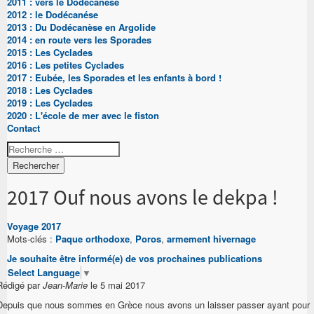
2011 : vers le Dodécanése
2012 : le Dodécanése
2013 : Du Dodécanèse en Argolide
2014 : en route vers les Sporades
2015 : Les Cyclades
2016 : Les petites Cyclades
2017 : Eubée, les Sporades et les enfants à bord !
2018 : Les Cyclades
2019 : Les Cyclades
2020 : L'école de mer avec le fiston
Contact
Rechercher
2017 Ouf nous avons le dekpa !
Voyage 2017
Mots-clés :
Paque orthodoxe
,
Poros
,
armement hivernage
Je souhaite être informé(e) de vos prochaines publications
Select Language
▼
Rédigé par
Jean-Marie
le 5 mai 2017
Depuis que nous sommes en Grèce nous avons un laisser passer ayant pour