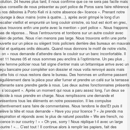
solution. 24 heures plus tard, il nous confirme que ce ne sera pas facile mais
nous conseille de nous présenter au port police de Poros sans faire référence
à nos déboires à Porto Keli ni à notre absence de« licence ». Prenant notre
courage à deux mains (voire à quatre…), après avoir grimpé le long d’un
escalier vieillot et emprunté un long couloir sinistre, où tout est écrit en grec,
nous trouvons enfin une porte avec la mention « port police ». Nous frappons
pas de réponse… Nous l’entrouvrons et tombons sur un autre couloir avec
plein de portes. Nous n’en menons pas large. Nous trouvons enfin une porte
ouverte sur un pièce ou siègent trois policiers derrière des bureaux en mauvai
état et quelques ordis désuets. Quand nous donnons le motif de notre visite,
« on » nous demande d’attendre dans le couloir sur un banc inconfortable. Il
est 11 heures 05 et nous sommes peu enclins à l’optimisme. Un peu plus ,
une femme policier nous fait signe d’entrer mais un britannique arrive avec un
reçu bancaire pour compléter son dossier et nous voila renvoyé assis mais
cette fois ci nous restons dans le bureau. Des hommes en uniforme passent
régulièrement dans la pièce pour aller fumer et prendre un café sur la terrasse
attenante sans prendre garde à nous. Les deux autres fonctionnaires présents
« s’occupent ». Après un moment qui nous a paru assez long, l’un deux se
décide à nous prendre en charge. Nous remplissons une demande et
présentons tous les éléments en notre possession. Il les compulse
attentivement sans faire de commentaires. Nous tendons le dos!Et puis il
relève la tête et nous demande « Have you your licence ? » Je prends ma
respiration et réponds avec le plus de naturel possible « We are french, no
licence in our country ! » « Oh yes, sorry ! Nous réplique t-il avec un large
sourire ! »… C’est tout ! Il continue alors à remplir les papiers, fait des